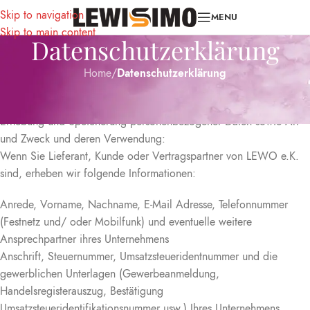
Skip to navigation
MENU
Skip to main content
Datenschutzerklärung
Home
/
Datenschutzerklärung
Hinweise zur Datenverarbeitung / Datenschutzerklärung:
Erhebung und Speicherung personenbezogener Daten sowie Art
und Zweck und deren Verwendung:
Wenn Sie Lieferant, Kunde oder Vertragspartner von LEWO e.K.
sind, erheben wir folgende Informationen:
Anrede, Vorname, Nachname, E-Mail Adresse, Telefonnummer
(Festnetz und/ oder Mobilfunk) und eventuelle weitere
Ansprechpartner ihres Unternehmens
Anschrift, Steuernummer, Umsatzsteueridentnummer und die
gewerblichen Unterlagen (Gewerbeanmeldung,
Handelsregisterauszug, Bestätigung
Umsatzsteueridentifikationsnummer usw.) Ihres Unternehmens